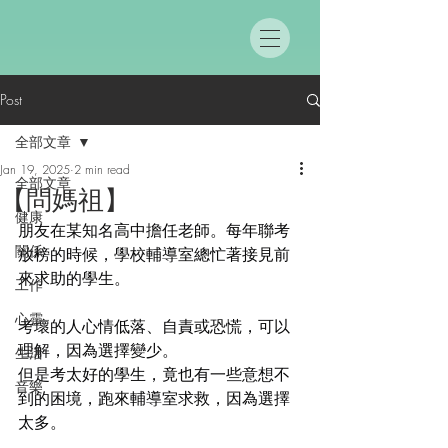
Post
全部文章
Jan 19, 2025
2 min read
全部文章
【問媽祖】
健康
朋友在某知名高中擔任老師。每年聯考
關係
放榜的時候，學校輔導室總忙著接見前
來求助的學生。
工作
心靈
考壞的人心情低落、自責或恐慌，可以
理解，因為選擇變少。
生活
但是考太好的學生，竟也有一些意想不
音樂
到的困境，跑來輔導室求救，因為選擇
太多。