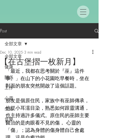
Post
全部文章
Dec 10, 2025
3 min read
全部文章
【在古堡摺一枚新月】
健康
「最近，我都在思考關於『巫』這件
關係
事。」在山下的小花園吃早餐時，坐在
對面的朋友突然開啟了這個話題。
工作
心靈
朋友是個原住民，家族中有巫師傳承，
他從小耳濡目染，熟悉如何跟靈溝通，
生活
也主持過許多儀式。原住民的巫師主要
音樂
醫治的是肉眼看不見的傷， 心靈的
「傷」；認為身體的傷身體自己會處
理，這是自癒功能。