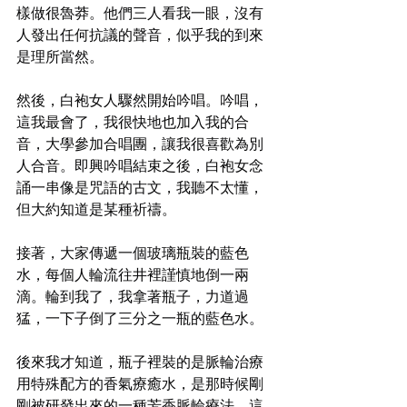
樣做很魯莽。他們三人看我一眼，沒有
人發出任何抗議的聲音，似乎我的到來
是理所當然。
然後，白袍女人驟然開始吟唱。吟唱，
這我最會了，我很快地也加入我的合
音，大學參加合唱團，讓我很喜歡為別
人合音。即興吟唱結束之後，白袍女念
誦一串像是咒語的古文，我聽不太懂，
但大約知道是某種祈禱。
接著，大家傳遞一個玻璃瓶裝的藍色
水，每個人輪流往井裡謹慎地倒一兩
滴。輪到我了，我拿著瓶子，力道過
猛，一下子倒了三分之一瓶的藍色水。
後來我才知道，瓶子裡裝的是脈輪治療
用特殊配方的香氣療癒水，是那時候剛
剛被研發出來的一種芳香脈輪療法。這