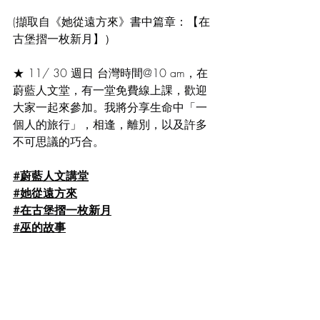
(擷取自《她從遠方來》書中篇章：【在
古堡摺一枚新月】）
★ 11/ 30 週日 台灣時間@10 am，在
蔚藍人文堂，有一堂免費線上課，歡迎
大家一起來參加。我將分享生命中「一
個人的旅行」，相逢，離別，以及許多
不可思議的巧合。
#蔚藍人文講堂
#她從遠方來
#在古堡摺一枚新月
#巫的故事