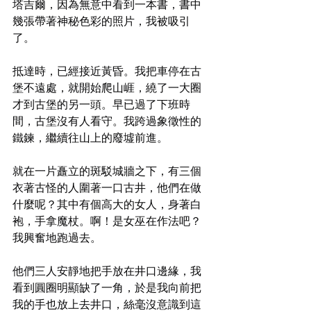
塔吉爾，因為無意中看到一本書，書中
幾張帶著神秘色彩的照片，我被吸引
了。
抵達時，已經接近黃昏。我把車停在古
堡不遠處，就開始爬山崕，繞了一大圈
才到古堡的另一頭。早已過了下班時
間，古堡沒有人看守。我跨過象徵性的
鐵鍊，繼續往山上的廢墟前進。
就在一片矗立的斑駁城牆之下，有三個
衣著古怪的人圍著一口古井，他們在做
什麼呢？其中有個高大的女人，身著白
袍，手拿魔杖。啊！是女巫在作法吧？
我興奮地跑過去。
他們三人安靜地把手放在井口邊緣，我
看到圓圈明顯缺了一角，於是我向前把
我的手也放上去井口，絲毫沒意識到這