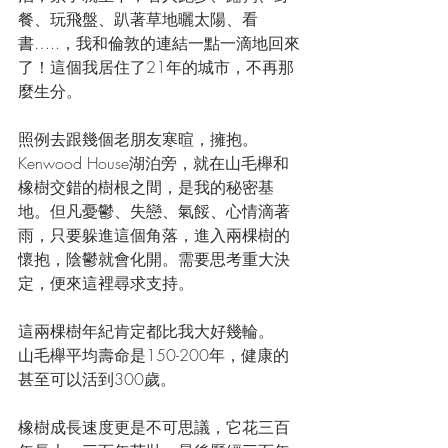
餐、玩飛盤、趴著草地曬太陽、看
書…..，我和倫敦的連結一點一滴地回來
了！這個我居住了21年的城市，不再那
麼生分。
照例去跟幾個老朋友寒暄，擁抱。
Kenwood House湖泊旁，就在山毛櫸和
橡樹交錯的樹根之間，是我的秘密基
地。但凡憂鬱、失戀、氣餒、心情滴著
雨，只要躲進這個角落，進入兩棵樹的
懷抱，陰鬱就會化開。需要思考重大決
定，便來這裡尋求支持。
這兩棵樹年紀肯定都比我大好幾輪。
山毛櫸平均壽命是150-200年，健康的
甚至可以活到300歲。
橡樹成長速度更是不可思議，它花三百