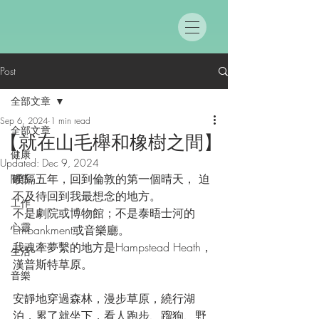
Post
全部文章
Sep 6, 2024
1 min read
全部文章
【就在山毛櫸和橡樹之間】
健康
Updated:
Dec 9, 2024
睽隔五年，回到倫敦的第一個晴天， 迫
關係
不及待回到我最想念的地方。
工作
不是劇院或博物館；不是泰晤士河的
心靈
Embankment或音樂廳。
我魂牽夢繫的地方是Hampstead Heath，
生活
漢普斯特草原。
音樂
安靜地穿過森林，漫步草原，繞行湖
泊，累了就坐下，看人跑步、蹓狗、野