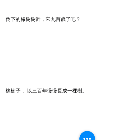
倒下的橡樹樹幹，它九百歲了吧？
橡樹子， 以三百年慢慢長成一棵樹。