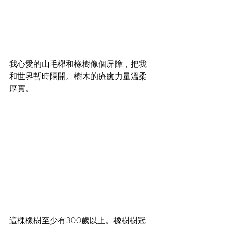
我心愛的山毛櫸和橡樹像個屏障，把我
和世界暫時隔開。樹木的療癒力量溫柔
厚實。
這棵橡樹至少有300歲以上。橡樹樹冠