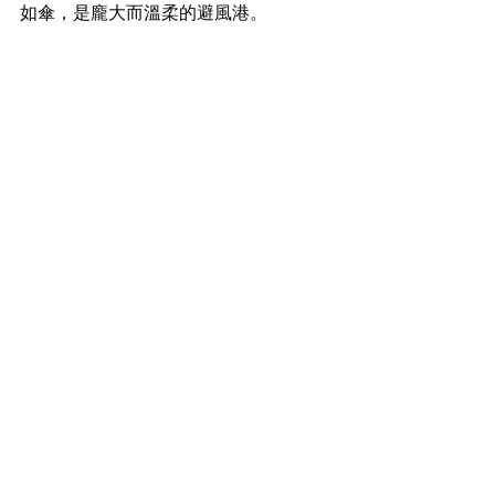
如傘，是龐大而溫柔的避風港。