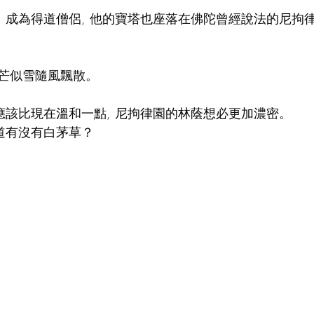
, 成為得道僧侶, 他的寶塔也座落在佛陀曾經說法的尼拘
。
芒似雪隨風飄散。
光應該比現在溫和一點, 尼拘律園的林蔭想必更加濃密。
知道有沒有白茅草？