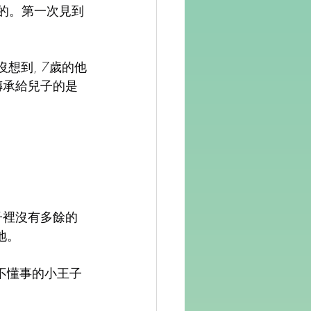
色的。第一次見到
想到, 7歲的他
傳承給兒子的是
子裡沒有多餘的
地。
還不懂事的小王子