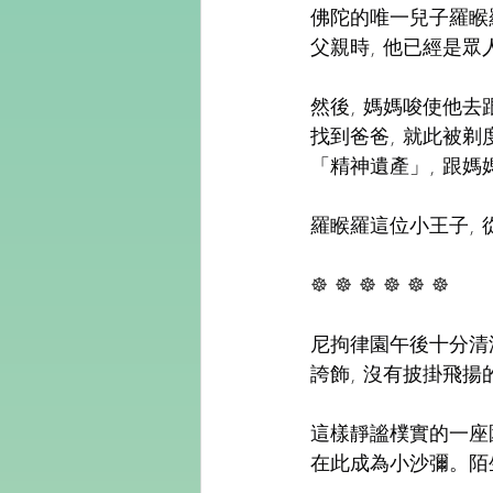
佛陀的唯一兒子羅睺
父親時, 他已經是眾
然後, 媽媽唆使他去
找到爸爸, 就此被剃
「精神遺產」, 跟
羅睺羅這位小王子, 
☸️ ☸️ ☸️ ☸️ ☸️ ☸️
尼拘律園午後十分清
誇飾, 沒有披掛飛揚
這樣靜謐樸實的一座
在此成為小沙彌。陌