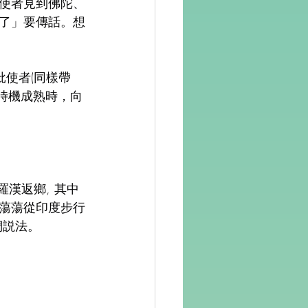
批使者見到佛陀、
了」要傳話。想
批使者(同樣帶
天時機成熟時，向
羅漢返鄉, 其中
浩蕩蕩從印度步行
們説法。