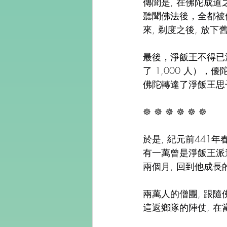
傳聞是, 在佛陀成道
聽聞佛法後，全都被
來, 剃度之後, 放
最後，淨飯王不得已派
了 1,000 人）
佛陀轉達了淨飯王思
☸️ ☸️ ☸️ ☸️ ☸️ ☸️
於是, 紀元前441
有一萬曾是淨飯王派
兩個月, 回到他成
兩萬人的僧團, 跟隨
這返鄉隊的陣仗, 在