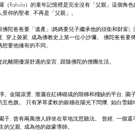
羅（Rahula）的童年記憶裡是完全沒有「父親」這個角
人景仰的聖者, 不再是「父親」。
跟佛陀爸爸要「遺產」(媽媽要兒子繼承他的頭銜和財富), 沒
度, 穿上袈裟, 成為佛教史上第一位小沙彌。 佛陀爸爸要
媽媽想要他擁有的不同。
從此離開優渥舒適的皇宮, 跟隨佛陀的僧團生活。
淨。金陽滾燙, 潑灑在紅磚砌成的階梯和殘缺的平台, 園
的五色旗。 只有茅草柔軟的銀穗在陽光下閃爍, 如白雪鋪
園子, 曾有兩萬僧人靜坐在草地沈思聽法。 曾經, 一個
生的父親, 成為他的啟蒙導師。