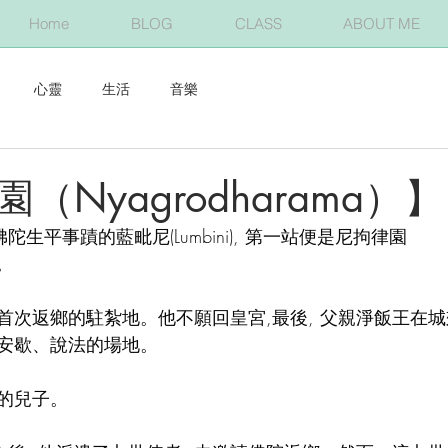
Home
BLOG
CLASS
ABOUT ME
心靈
生活
音樂
（Nyagrodharama）】
陀生平事蹟的藍毗尼(Lumbini), 第一站便是尼拘律園
）。
首次返鄉的駐紮地。他不願回皇宮,最後, 父親淨飯王在
安歇、說法的場地。
的兒子。