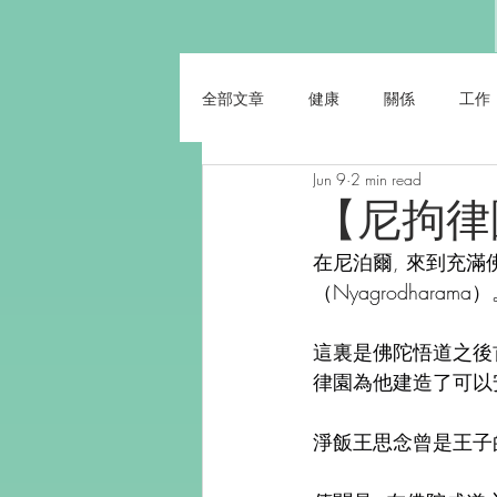
全部文章
健康
關係
工作
Jun 9
2 min read
【尼拘律園
在尼泊爾, 來到充滿佛
（Nyagrodharama
這裏是佛陀悟道之後
律園為他建造了可以
淨飯王思念曾是王子