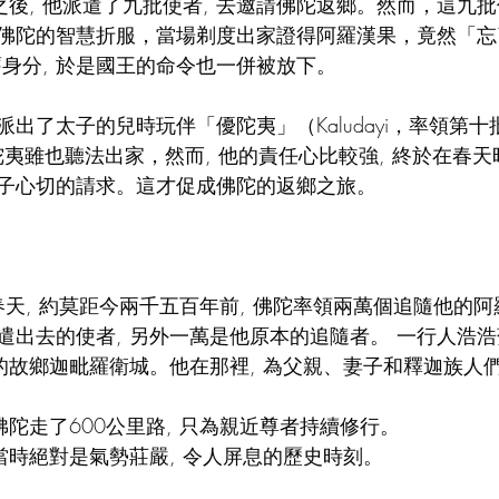
之後, 他派遣了九批使者, 去邀請佛陀返鄉。然而，這九
佛陀的智慧折服，當場剃度出家證得阿羅漢果，竟然「忘
下舊身分, 於是國王的命令也一併被放下。
出了太子的兒時玩伴「優陀夷」（Kaludayi，率領第十
，優陀夷雖也聽法出家，然而, 他的責任心比較強, 終於在春
子心切的請求。這才促成佛陀的返鄉之旅。
年春天, 約莫距今兩千五百年前, 佛陀率領兩萬個追隨他的阿
遣出去的使者, 另外一萬是他原本的追隨者。 一行人浩
長的故鄉迦毗羅衛城。他在那裡, 為父親、妻子和釋迦族人
佛陀走了600公里路, 只為親近尊者持續修行。
當時絕對是氣勢莊嚴, 令人屏息的歷史時刻。