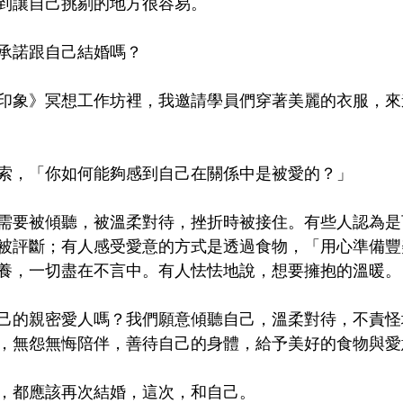
找到讓自己挑剔的地方很容易。
承諾跟自己結婚嗎？
印象》冥想工作坊裡，我邀請學員們穿著美麗的衣服，來
索，「你如何能夠感到自己在關係中是被愛的？」
需要被傾聽，被溫柔對待，挫折時被接住。有些人認為是
被評斷；有人感受愛意的方式是透過食物，「用心準備豐
養，一切盡在不言中。有人怯怯地說，想要擁抱的溫暖。
己的親密愛人嗎？我們願意傾聽自己，溫柔對待，不責怪
，無怨無悔陪伴，善待自己的身體，給予美好的食物與愛
，都應該再次結婚，這次，和自己。