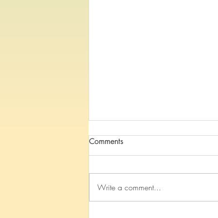
Comments
Write a comment...
【尼拘律園