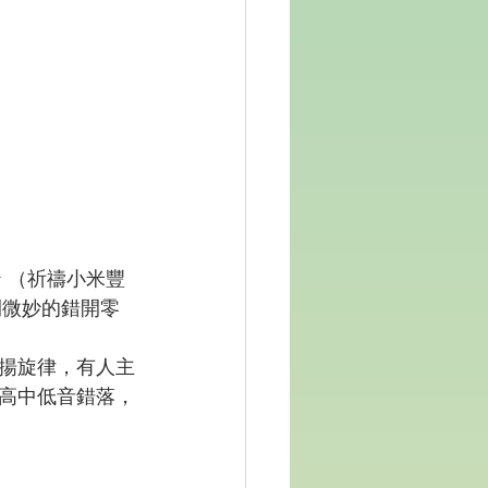
t （祈禱小米豐
間微妙的錯開零
揚旋律，有人主
高中低音錯落，