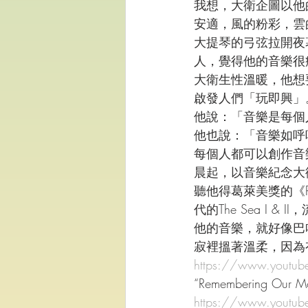
我想，大衛企圖以他
安適，風的粉彩，雲
大提琴的弓弦拉開夜
人，覺得他的音樂很
大衛生性溫暖，他想要走
啟發人們「玩即興」
他說：「音樂是每個
他也說：「音樂如呼
每個人都可以創作音
晨起，以音樂紀念大
聽他得葛萊美獎的《Pray
代的The Sea I & 
他的音樂，就好像巴
寂裡搵著溫柔，因為
https://www.youtu
“Remembering Our Mo
https://www.youtu