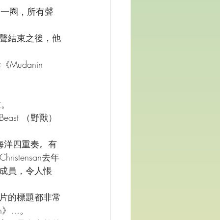
又一圈，所有聲
聲結束之後，他
danin 
世。
st （野獸）
 的海洋四重奏。有
stensan去年
成員，令人悵
片的標題都非常
ion》…。