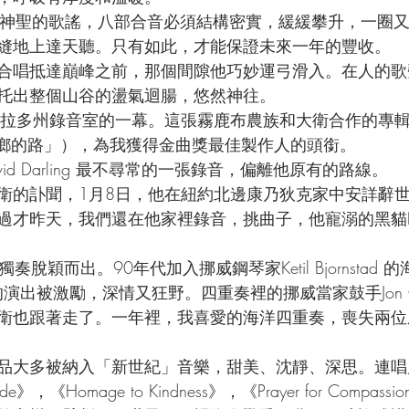
是布農族最神聖的歌謠，八部合音必須結構密實，緩緩攀升，一圈
縫地上達天聽。只有如此，才能保證未來一年的豐收。
合唱抵達巔峰之前，那個間隙他巧妙運弓滑入。在人的歌
托出整個山谷的盪氣迴腸，悠然神往。
拉多州錄音室的一幕。這張霧鹿布農族和大衛合作的專輯《Mu
「歸鄉的路」），為我獲得金曲獎最佳製作人的頭銜。
是David Darling 最不尋常的一張錄音，偏離他原有的路線。
衛的訃聞，1月8日，他在紐約北邊康乃狄克家中安詳辭
才昨天，我們還在他家裡錄音，挑曲子，他寵溺的黑貓Bea
奏脫穎而出。90年代加入挪威鋼琴家Ketil Bjornstad
的演出被激勵，深情又狂野。四重奏裡的挪威當家鼓手Jon Chri
衛也跟著走了。一年裡，我喜愛的海洋四重奏，喪失兩位
品大多被納入「新世紀」音樂，甜美、沈靜、深思。連唱
e》，《Homage to Kindness》，《Prayer for Compass