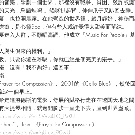
的音樂，擘劃一個世界，那裡沒有戰爭、貧困、狡詐或謊
的天光，鳥語蛙鳴 。貓咪拱起背，伸伸爪子又趴回去睡
幕，也拉開晨霧。在他營造的世界裡，歲月靜好，神秘而
療癒，是心靈Spa，但有些人或許覺得太甜美而單純。
入人群，不願唱高調。他成立「Music For People
。
人與生俱來的權利。」
吸。只要你還在呼吸，你就已經是個完美的樂手。」
樂，沒有「我不夠好」這回事！
衛。
er for Compassion》、2001的《Cello Blue》，
II，流淚一個早上。
哈走進溫德斯的電影，舒展的賦格行走在在遼闊天地之間
有大提琴相隨，就邁開腳步一直走下去，直到世界盡頭。
be.com/watch?v=SWz4FG_PxXU
thers“， from 《Prayer for Compassion 》
be.com/watch?v=fgUruvz90wU