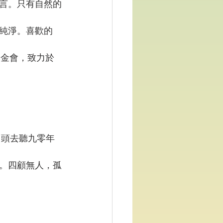
言。只有自然的
。
純淨。喜歡的
」基金會，致力於
然後回頭去聽九零年
。四顧無人，孤