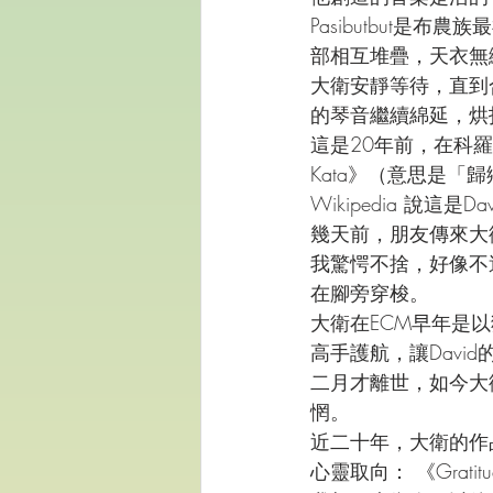
Pasibutbut
部相互堆疊，天衣無
大衛安靜等待，直到
的琴音繼續綿延，烘
這是20年前，在科羅
Kata》（意思是
Wikipedia 說這
幾天前，朋友傳來大
我驚愕不捨，好像不過
在腳旁穿梭。
大衛在ECM早年是以獨
高手護航，讓David
二月才離世，如今大
惘。
近二十年，大衛的作
心靈取向： 《Gratitud