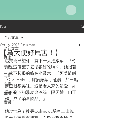
Post
全部文章
Oct 16, 2023
2 min read
全部文章
【鳥大便好厲害！】
健康
惠美喜出望外，剪下一大把嫩葉，「你
關係
知道這個葉子煮湯很好吃嗎？」她指著
一株不起眼的綠色小喬木：「阿美族叫
工作
它Galimalau，採摘嫩葉，煮湯，加一點
心靈
鹽巴就很美味。這是老人家的最愛，如
果有剩下的湯就冰冰箱，隔天帶上山工
生活
作，成了消暑飲品。」
音樂
她常常為了搜尋Galimalau騎車上山繞，
原來我家就有四株。以後不愁沒得吃