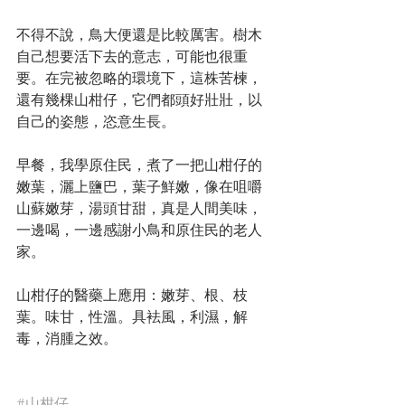
不得不說，鳥大便還是比較厲害。樹木
自己想要活下去的意志，可能也很重
要。在完被忽略的環境下，這株苦楝，
還有幾棵山柑仔，它們都頭好壯壯，以
自己的姿態，恣意生長。
早餐，我學原住民，煮了一把山柑仔的
嫩葉，灑上鹽巴，葉子鮮嫩，像在咀嚼
山蘇嫩芽，湯頭甘甜，真是人間美味，
一邊喝，一邊感謝小鳥和原住民的老人
家。
山柑仔的醫藥上應用：嫩芽、根、枝
葉。味甘，性溫。具袪風，利濕，解
毒，消腫之效。
#山柑仔