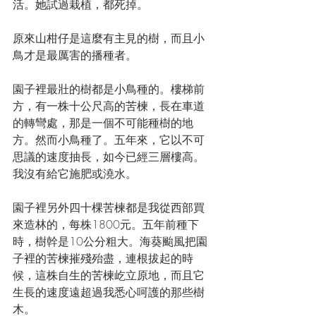
活。她試過栽植，都死掉。
原來山柑仔是這麼有主見的樹，而且小
鳥才是最厲害的播種者。
園子裡最壯的樹都是小鳥種的。樓梯前
方，有一株十公尺高的苦楝，長在車道
的轉彎處，那是一個不可能種樹的地
方。然而小鳥種了。五年來，它以不可
思議的速度抽長，如今已經三層樓高。
我沒有給它施肥或澆水。
園子裡另外四十棵苦楝都是我從西部買
來造林的，每株1800元。五年前種下
時，樹幹是10公分粗大。海葵颱風把園
子裡的苦楝摧殘殆盡，連根拔起的時
候，這株自生的苦楝屹立原地，而且它
生長的速度遠超過我悉心呵護的那些樹
木。