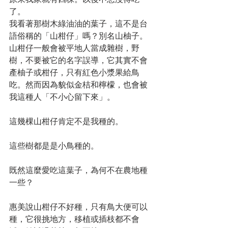
了。
我看著那樹木綠油油的葉子，這不是台
語俗稱的「山柑仔」嗎？別名山柚子。
山柑仔一般會被平地人當成雜樹，野
樹，不要被它的名字誤導，它其實不會
產柚子或柑仔，只有紅色小漿果給鳥
吃。然而因為貌似金桔和檸檬，也會被
我這種人「不小心留下來」。
這幾棵山柑仔肯定不是我種的。
這些樹都是是小鳥種的。
既然這麼愛吃這葉子，為何不在農地種
一些？
惠美說山柑仔不好種，只有鳥大便可以
種，它很挑地方，移植或插枝都不會