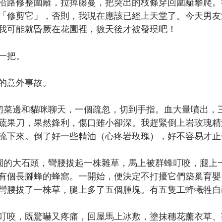
沿路修整圍籬，拉掉藤蔓，把突出的枝條穿回圍籬攀爬。
「修剪它」，否則，我現在應該已經上天堂了。今天男友
我可能就昏厥在花園裡，數天後才被發現吧！
一把。
的意外事故。
切菜邊和貓咪聊天，一個疏忽，切到手指。血大量噴出，
蔬果刀，果然鋒利，傷口雖小卻深。我趕緊倒上岩玫瑰精
流下來。倒了好一些精油（心疼岩玫瑰），好不容易才止
園的大石頭，彎腰拔起一株雜草，馬上被群蜂叮咬，腿上
有個長腳蜂的蜂窩。一開始，便決定不打擾它們築巢育嬰
彎腰拔了一株草，腿上多了五個腫塊。有五隻工蜂犧牲自
叮咬，既驚嚇又疼痛，回屋馬上冰敷，塗抹穗花薰衣草、