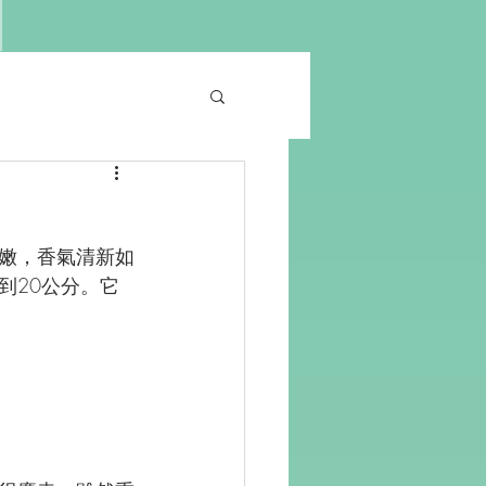
嫩，香氣清新如
到20公分。它