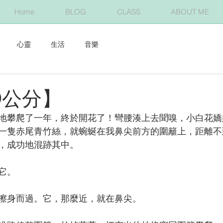
Home
BLOG
CLASS
ABOUT ME
心靈
生活
音樂
0公分】
地攀爬了一年，終於開花了！彎腰湊上去聞嗅，小白花嬌
一隻赤尾青竹絲，就蜿蜒在我鼻尖前方的圍籬上，距離不
，成功地混跡其中。
它。
擦身而過。它，那麼近，就在鼻尖。