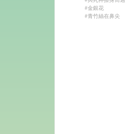
#金銀花
#青竹絲在鼻尖