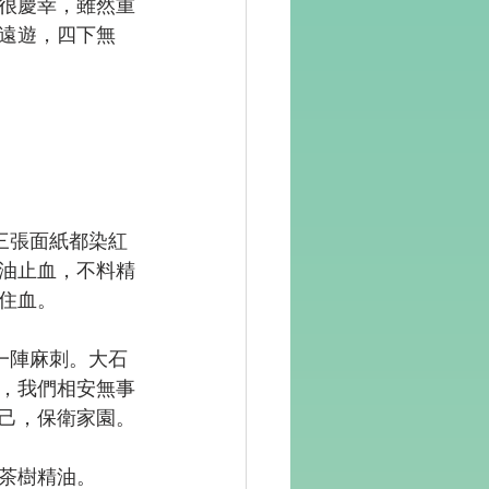
很慶幸，雖然重
遠遊，四下無
三張面紙都染紅
油止血，不料精
住血。
一陣麻刺。大石
，我們相安無事
己，保衛家園。
茶樹精油。