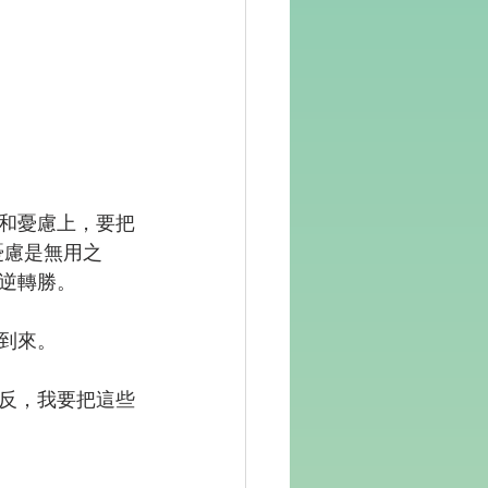
和憂慮上，要把
憂慮是無用之
逆轉勝。
到來。
反，我要把這些