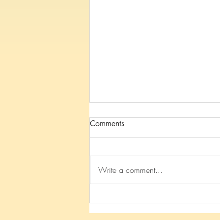
Comments
Write a comment...
【尼拘律園
（Nyagrodharama）】