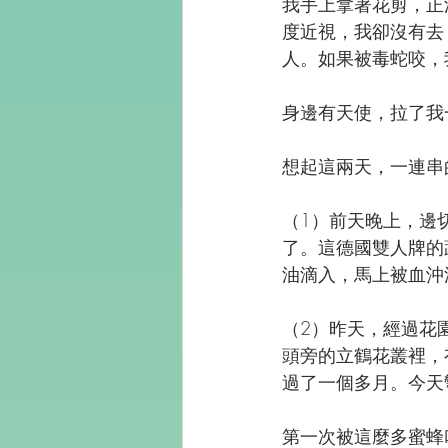
我手上拿著花剪，正
度近視，我卻沒有去
人。如果被毒蛇咬，
身邊有天使，拉了我
想起這兩天，一連串
（1）前天晚上，邊
了。這德國雙人牌的
油滴入，馬上被血沖
（2）昨天，經過花
頭旁的立鶴花叢裡，
過了一個多月。今天
第一次被這麼多蜜蜂