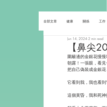
全部文章
健康
關係
工作
Jun 14, 2024
2 min read
【鼻尖2
圍籬邊的金銀花慢慢
朝露！一張眼，看見
把自己偽裝成金銀花
它看到我，我也看到
這個黃昏，我和死神