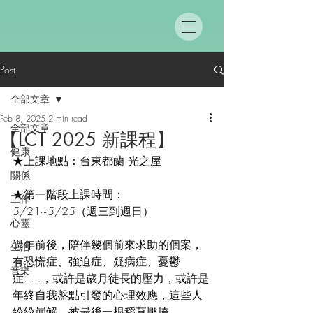
Post
全部文章
Feb 8, 2025
2 min read
全部文章
【LCT 2025 新課程】
健康
★上課地點：台東都蘭 光之屋
關係
★第一階段上課時間： 
工作
5/21~5/25（週三到週日）
心靈
過年前後，陪伴幾個前來求助的個案，
生活
有恐慌症、強迫症、疑病症、憂鬱
音樂
症.....，或許是歲月徒長的壓力，或許是
年終自我盤點引發的心理效應，這些人
紛紛崩解，被最後一根稻草壓垮。