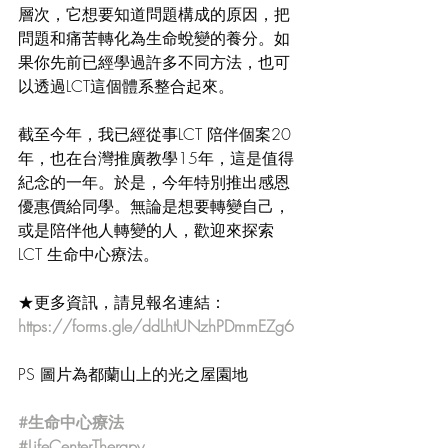
層次，它想要知道問題構成的原因，把
問題和痛苦轉化為生命蛻變的養分。如
果你先前已經學過許多不同方法，也可
以透過LCT這個體系整合起來。
截至今年，我已經從事LCT 陪伴個案20
年，也在台灣推廣教學15年，這是值得
紀念的一年。於是，今年特別推出感恩
優惠價給同學。無論是想要轉變自己，
或是陪伴他人轉變的人，歡迎來探索
LCT 生命中心療法。
★更多資訊，請見報名連結：
https://forms.gle/ddLhtUNzhPDmmEZg6
PS 圖片為都蘭山上的光之屋園地
#生命中心療法
#LifeCenterTherapy