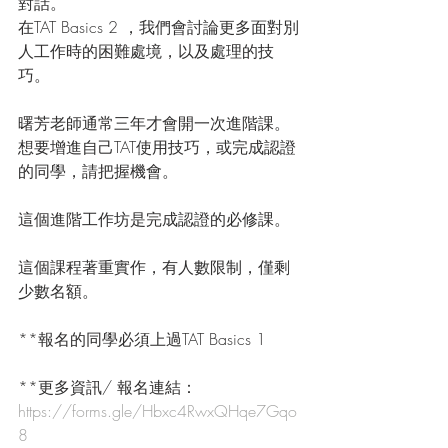
對話。
在TAT Basics 2 ，我們會討論更多面對別
人工作時的困難處境，以及處理的技
巧。
曙芳老師通常三年才會開一次進階課。
想要增進自己TAT使用技巧，或完成認證
的同學，請把握機會。
這個進階工作坊是完成認證的必修課。
這個課程著重實作，有人數限制，僅剩
少數名額。
**報名的同學必須上過TAT Basics 1 
**更多資訊/ 報名連結：
https://forms.gle/Hbxc4RwxQHqe7Gqo
8