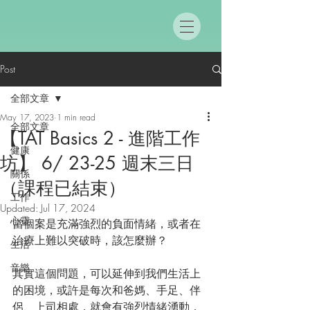
Post
全部文章
May 17, 2023
1 min read
全部文章
【TAT Basics 2 - 進階工作
健康
坊】 6/ 23-25 週末三日
關係
（課程已結束）
工作
Updated:
Jul 17, 2024
心靈
當個案是充滿強烈的負面情緒，或者在
治療上難以突破時，該怎麼辦？
生活
音樂
其實這個問題，可以延伸到我們生活上
的困境，或許是每次和爸媽、手足、伴
侶、上司相處，就會有強烈情緒湧動，