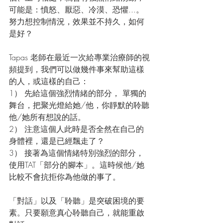
可能是：憤怒、厭惡、冷漠、恐懼...。
努力想控制情況，效果並不持久，如何
是好？
Tapas 老師在最近一次給專業治療師的視
頻提到，我們可以做幾件事來幫助這樣
的人，或這樣的自己：
1） 先給這個強烈情緒的部分， 單獨的
舞台，把聚光燈給她/他，你靜默的聆聽
他/她所有想說的話。
2） 注意這個人此時是否全然在自己的
身體裡，還是已經飄走了？
3） 接著為這個情緒特別強烈的部分，
使用TAT「部分的腳本」。這時候他/她
比較不會抗拒你為他做的事了。
「對話」以及「聆聽」是突破困境的要
素。只要願意真心聆聽自己，就能重啟