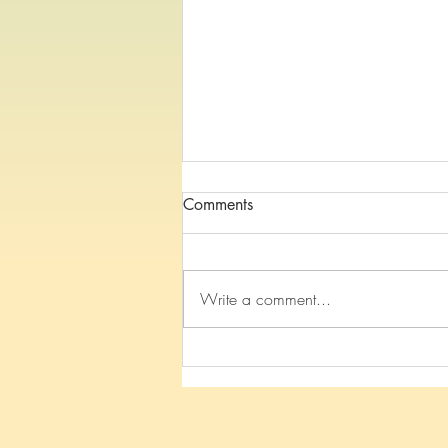
Comments
Write a comment...
2026 TAT基礎課：【先把手從
火中移開吧!】-- TAT 與佛法