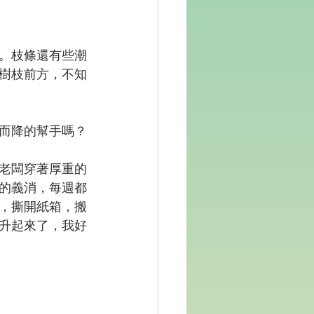
。枝條還有些潮
樹枝前方，不知
而降的幫手嗎？
老闆穿著厚重的
的義消，每週都
，撕開紙箱，搬
升起來了，我好