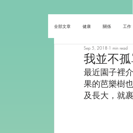
全部文章
健康
關係
工作
Sep 5, 2018
1 min read
我並不孤
最近園子裡
果的芭樂樹
及長大，就