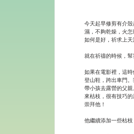
今天起早修剪有介殼
濕，不夠乾燥，火怎
如何是好，祈求上天
就在祈禱的時候，幫
如果在電影裡，這時
登山鞋，跨出車門。
帶小孩去露營的父親
來枯枝，很有技巧的
崇拜他！
他繼續添加一些枯枝