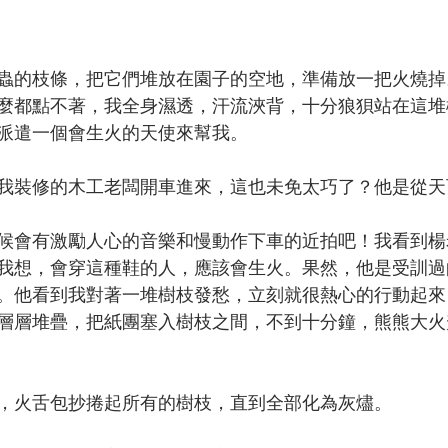
蟲的枝條，把它們堆放在園子的空地，準備放一把火燒掉
麼都點不著，我全身濕透，汗流浹背，十分狼狽站在這堆
派遣一個會生火的天使來幫我。
我裝修的木工老闆開車進來，這也未免太巧了？他是從天
候會有激勵人心的音樂和慢動作下車的近拍吧！我看到楊
我想，會穿這種鞋的人，應該會生火。果然，他是受訓過
。他看到我對著一堆樹枝發愁，立刻就很熱心的行動起來
層層堆疊，把紙團塞入樹枝之間，不到十分鐘，熊熊大火
，火舌包抄捲起所有的樹枝，直到全部化為灰燼。