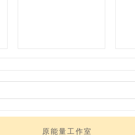
【失去摯愛】
【告
原能量工作室