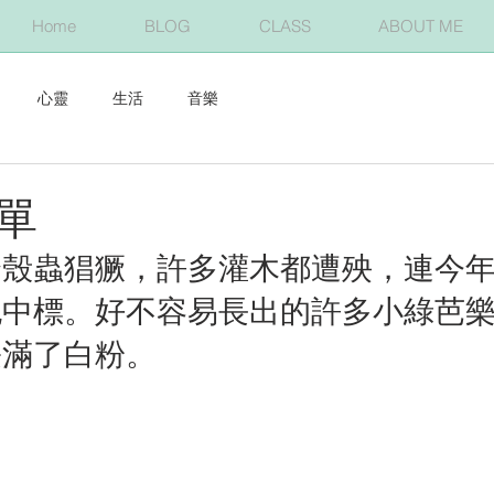
Home
BLOG
CLASS
ABOUT ME
心靈
生活
音樂
單
介殼蟲猖獗，許多灌木都遭殃，連今
也中標。好不容易長出的許多小綠芭
裹滿了白粉。