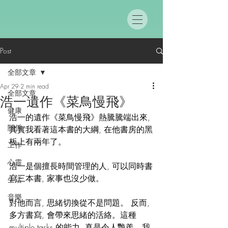
Post
全部文章
Apr 29
2 min read
全部文章
浩一遺作《菜鳥慢飛》
健康
浩一的遺作《菜鳥慢飛》熱騰騰端出來, 
關係
其實我看著這本書的大綱, 在他書房的黑
板上有兩年了。
工作
心靈
浩一是個擅長時間管理的人, 可以同時書
寫三本書, 家事也沒少做。
生活
音樂
對他而言, 思緒切換從不是問題。 反而, 
多方書寫, 會帶來思緒的活絡。這種
multiple tasks 的能力, 真是令人艷羨。我