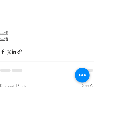
工作
生活
Recent Posts
See All