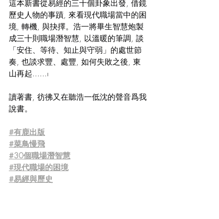
這本新書從易經的三十個卦象出發, 借鏡
歷史人物的事蹟, 來看現代職場當中的困
境, 轉機, 與抉擇。浩一將畢生智慧炮製
成三十則職場潛智慧, 以溫暖的筆調, 談
「安住、等待、知止與守弱」的處世節
奏, 也談求豐、處豐, 如何失敗之後, 東
山再起......ı
讀著書, 彷彿又在聽浩一低沈的聲音爲我
說書。
#有鹿出版
#菜鳥慢飛
#30個職場潛智慧
#現代職場的困境
#易經與歷史