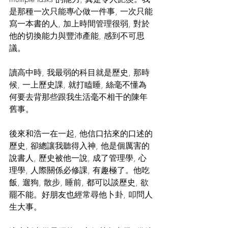
是那種一次只能專心做一件事, 一次只能
寫一本書的人, 加上時間管理很弱, 對於
他的切換能力與豐沛產能, 感到不可思
議。
讀高中時, 我最弱的科目就是歷史, 那時
候, 一上歷史課, 就打瞌睡, 絲毫不懂為
何要去背那些跟我生活毫不相干的陳年
舊事。
後來和浩一在一起, 他信口拈來的口述的
歷史, 卻總讓我聽得入神, 他是個厲害的
說書人, 歷史被他一說, 成了管理學, 心
理學, 人際關係必修課, 有趣極了。他吃
飯, 遛狗, 散步, 睡前, 都可以談歷史, 欲
罷不能。好朋友也經常尋他卜卦, 叩問人
生大事。