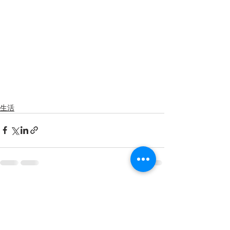
生活
Recent Posts
See All