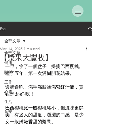
Post
全部文章
May 14, 2025
1 min read
全部文章
【漿果大豐收】
健康
一早，拿了一個盆子，採摘巴西櫻桃。
關係
種了五年，第一次滿樹開花結果。
工作
邊摘邊吃，滿手滿臉塗滿紫紅汁液，實
心靈
在是太-好-吃！
生活
巴西櫻桃比一般櫻桃略小，但滋味更鮮
音樂
美，有迷人的甜度，澀澀的口感，是少
女一般嬌嫩香甜的漿果。